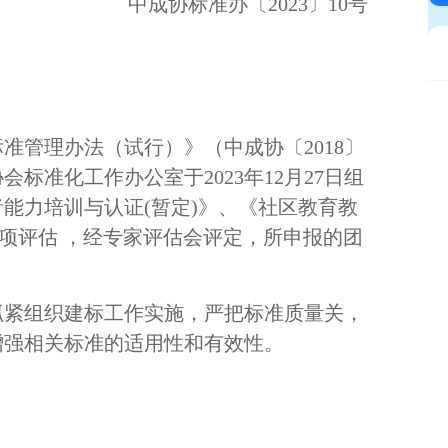
中成协标准办〔2
023
〕
10
号
学术研究
依标认证
知学在线
标准管理办法（试行）》（中成协〔
2018〕
会员单位
标准化工作办公室于2023年12月27日组
能力培训与认证(暂定)》、《社区教育教
立项评估 ，经专家评估会评定，所申报的团
。
抓紧组织建标工作实施，严把标准质量关，
增强相关标准的适用性和有效性。